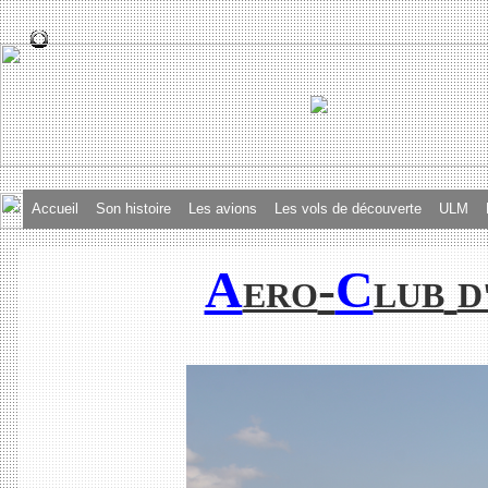
Accueil
Son histoire
Les avions
Les vols de découverte
ULM
A
-
C
ERO
LUB
D